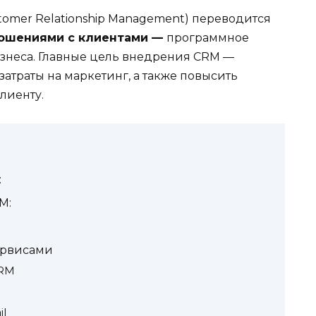
stomer Relationship Management) переводится
ношениями с клиентами —
программное
знеса. Главные цель внедрения CRM —
атраты на маркетинг, а также повысить
лиенту.
:
M:
ервисами
CRM
il