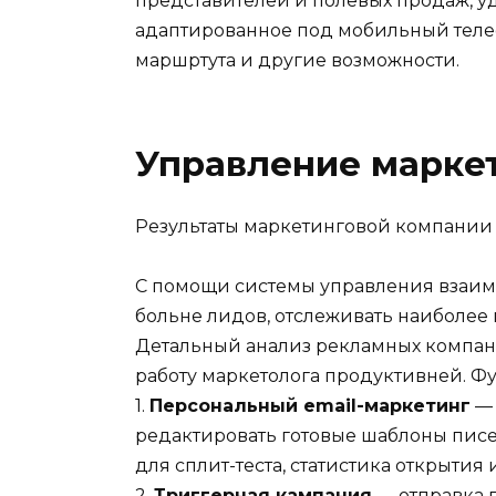
представителей и полевых продаж, 
адаптированное под мобильный телеф
маршртута и другие возможности.
Управление маркет
Результаты маркетинговой компании
С помощи системы управления взаим
больне лидов, отслеживать наиболее
Детальный анализ рекламных компа
работу маркетолога продуктивней. Ф
1.
Персональный email-маркетинг
— 
редактировать готовые шаблоны пис
для сплит-теста, статистика открытия
2.
Триггерная кампания
— отправка 