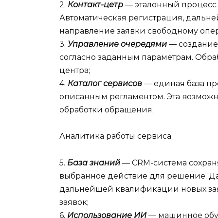
2.
Контакт-цетр
—
эталонный процесс 
Автоматическая регистрация, дальн
направление заявки свободному опер
3.
Управление очередями
—
создание
согласно заданным параметрам. Обра
центра;
4.
Каталог сервисов
—
единая база пр
описанным регламентом. Эта возможн
обработки обращения;
Аналитика работы сервиса
5.
База знаний
— CRM-система сохраня
выбранное действие для решение. Д
дальнейшей квалификации новых за
заявок;
6.
Использование ИИ
—
машинное обу