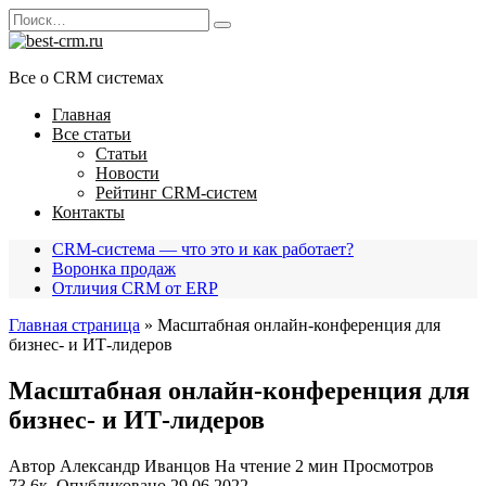
Перейти
Search
к
for:
содержанию
Все о CRM системах
Главная
Все статьи
Статьи
Новости
Рейтинг CRM-систем
Контакты
CRM-система — что это и как работает?
Воронка продаж
Отличия CRM от ERP
Главная страница
»
Масштабная онлайн-конференция для
бизнес- и ИТ-лидеров
Масштабная онлайн-конференция для
бизнес- и ИТ-лидеров
Автор
Александр Иванцов
На чтение
2 мин
Просмотров
73.6к.
Опубликовано
29.06.2022