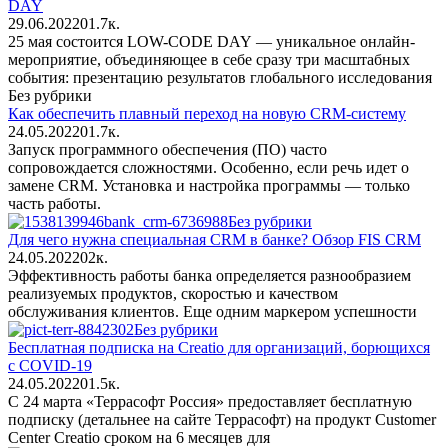
DAY
29.06.2022
0
1.7к.
25 мая состоится LOW-CODE DAY — уникальное онлайн-
мероприятие, объединяющее в себе сразу три масштабных
события: презентацию результатов глобального исследования
Без рубрики
Как обеспечить плавный переход на новую CRM-систему
24.05.2022
0
1.7к.
Запуск программного обеспечения (ПО) часто
сопровождается сложностями. Особенно, если речь идет о
замене CRM. Установка и настройка программы — только
часть работы.
Без рубрики
Для чего нужна специальная CRM в банке? Обзор FIS CRM
24.05.2022
0
2к.
Эффективность работы банка определяется разнообразием
реализуемых продуктов, скоростью и качеством
обслуживания клиентов. Еще одним маркером успешности
Без рубрики
Бесплатная подписка на Creatio для организаций, борющихся
с COVID-19
24.05.2022
0
1.5к.
С 24 марта «Террасофт Россия» предоставляет бесплатную
подписку (детальнее на сайте Террасофт) на продукт Customer
Center Creatio сроком на 6 месяцев для