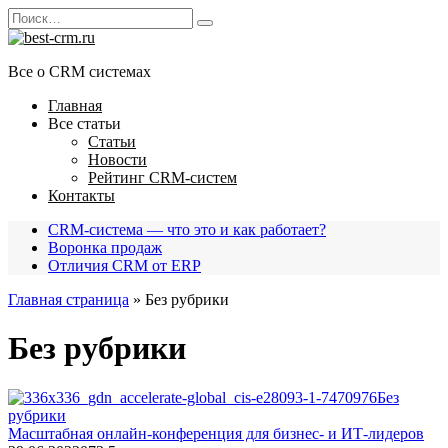
Перейти
Search
к
for:
содержанию
Все о CRM системах
Главная
Все статьи
Статьи
Новости
Рейтинг CRM-систем
Контакты
CRM-система — что это и как работает?
Воронка продаж
Отличия CRM от ERP
Главная страница
»
Без рубрики
Без рубрики
Без
рубрики
Масштабная онлайн-конференция для бизнес- и ИТ-лидеров