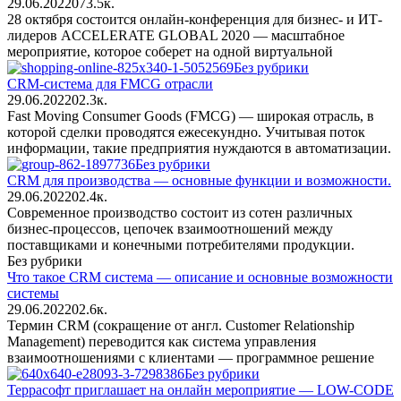
29.06.2022
0
73.5к.
28 октября состоится онлайн-конференция для бизнес- и ИТ-
лидеров ACCELERATE GLOBAL 2020 — масштабное
мероприятие, которое соберет на одной виртуальной
Без рубрики
CRM-система для FMCG отрасли
29.06.2022
0
2.3к.
Fast Moving Consumer Goods (FMCG) — широкая отрасль, в
которой сделки проводятся ежесекундно. Учитывая поток
информации, такие предприятия нуждаются в автоматизации.
Без рубрики
CRM для производства — основные функции и возможности.
29.06.2022
0
2.4к.
Современное производство состоит из сотен различных
бизнес-процессов, цепочек взаимоотношений между
поставщиками и конечными потребителями продукции.
Без рубрики
Что такое CRM система — описание и основные возможности
системы
29.06.2022
0
2.6к.
Термин CRM (сокращение от англ. Customer Relationship
Management) переводится как система управления
взаимоотношениями с клиентами — программное решение
Без рубрики
Террасофт приглашает на онлайн мероприятие — LOW-CODE