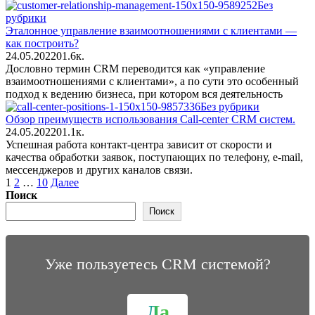
Без
рубрики
Эталонное управление взаимоотношениями с клиентами —
как построить?
24.05.2022
0
1.6к.
Дословно термин CRM переводится как «управление
взаимоотношениями с клиентами», а по сути это особенный
подход к ведению бизнеса, при котором вся деятельность
Без рубрики
Обзор преимуществ использования Call-center CRM систем.
24.05.2022
0
1.1к.
Успешная работа контакт-центра зависит от скорости и
качества обработки заявок, поступающих по телефону, e-mail,
мессенджеров и других каналов связи.
Пагинация
1
2
…
10
Далее
записей
Поиск
Поиск
Уже пользуетесь CRM системой?
Да