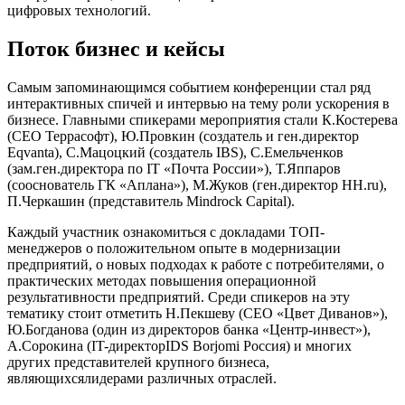
цифровых технологий.
Поток бизнес и кейсы
Самым запоминающимся событием конференции стал ряд
интерактивных спичей и интервью на тему роли ускорения в
бизнесе. Главными спикерами мероприятия стали К.Костерева
(CEO Террасофт), Ю.Провкин (создатель и ген.директор
Eqvanta), С.Мацоцкий (создатель IBS), С.Емельченков
(зам.ген.директора по IT «Почта России»), Т.Яппаров
(сооснователь ГК «Аплана»), М.Жуков (ген.директор HH.ru),
П.Черкашин (представитель Mindrock Capital).
Каждый участник ознакомиться с докладами ТОП-
менеджеров о положительном опыте в модернизации
предприятий, о новых подходах к работе с потребителями, о
практических методах повышения операционной
результативности предприятий. Среди спикеров на эту
тематику стоит отметить Н.Пекшеву (СЕО «Цвет Диванов»),
Ю.Богданова (один из директоров банка «Центр-инвест»),
А.Сорокина (IT-директорIDS Borjomi Россия) и многих
других представителей крупного бизнеса,
являющихсялидерами различных отраслей.