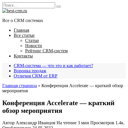
Перейти
Search
к
for:
содержанию
Все о CRM системах
Главная
Все статьи
Статьи
Новости
Рейтинг CRM-систем
Контакты
CRM-система — что это и как работает?
Воронка продаж
Отличия CRM от ERP
Главная страница
»
Конференция Accelerate — краткий обзор
мероприятия
Конференция Accelerate — краткий
обзор мероприятия
Автор
Александр Иванцов
На чтение
3 мин
Просмотров
1.4к.
Опубликовано
24.05.2022