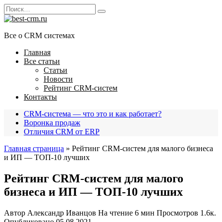
Перейти
Search
к
for:
содержанию
Все о CRM системах
Главная
Все статьи
Статьи
Новости
Рейтинг CRM-систем
Контакты
CRM-система — что это и как работает?
Воронка продаж
Отличия CRM от ERP
Главная страница
»
Рейтинг CRM-систем для малого бизнеса
и ИП — ТОП-10 лучших
Рейтинг CRM-систем для малого
бизнеса и ИП — ТОП-10 лучших
Автор
Александр Иванцов
На чтение
6 мин
Просмотров
1.6к.
Опубликовано
05.08.2021