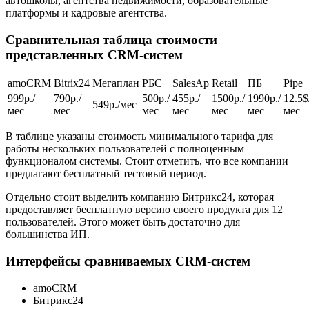
автошколы, агентства недвижимости, образовательные
платформы и кадровые агентства.
Сравнительная таблица стоимости
представленных CRM-систем
amoCRM
Bitrix24
Мегаплан
РБС
SalesAp
Retail
ПБ
Pipe
999р./
790р./
500р./
455р./
1500р./
1990р./
12.5$
549р./мес
мес
мес
мес
мес
мес
мес
мес
В таблице указаны стоимость минимального тарифа для
работы нескольких пользователей с полноценным
функционалом системы. Стоит отметить, что все компании
предлагают бесплатный тестовый период.
Отдельно стоит выделить компанию Битрикс24, которая
предоставляет бесплатную версию своего продукта для 12
пользователей. Этого может быть достаточно для
большинства ИП.
Интерфейсы сравниваемых CRM-систем
amoCRM
Битрикс24